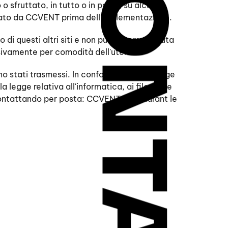
 sfruttato, in tutto o in parte, su alcun
izzato da CCVENT prima dell'implementazione.
di questi altri siti e non può essere ritenuta
clusivamente per comodità dell'utente.
ono stati trasmessi. In conformità con la legge
legge relativa all'informatica, ai file e alle
no contattando per posta: CCVENT, Restaurant le