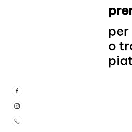
pre
per
o tr
pia